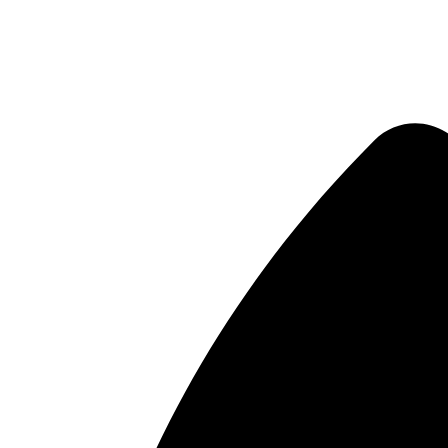
Ir
al
contenido