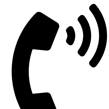
Ir
al
contenido