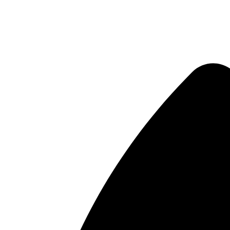
Ir
al
contenido