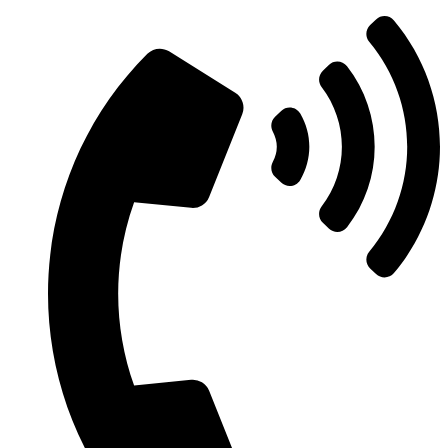
Ir
al
contenido