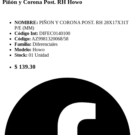
Piñón y Corona Post. RH Howo
NOMBRE:
PIÑON Y CORONA POST. RH 28X17X31T
P/E (MM)
Código Int:
DIFEC0140100
Código:
AZ9981320068/58
Familia:
Diferenciales
Modelo:
Howo
Stock:
01 Unidad
$ 139.30